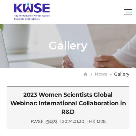
대
한
me
여
tog
성
과
학
Gallery
기
술
인
회
H
News
Gallery
o
m
e
2023 Women Scientists Global
Webinar: International Collaboration in
R&D
KWSE 관리자
2024.01.30
Hit 1328